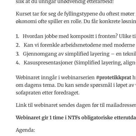
slik at du unngår unødvendig etterarbeid!
Kurset tar for seg de fyllingstypene du oftest møter 
økonomi ofte spiller en rolle. Du får konkrete løsn
Hvordan jobbe med kompositt i fronten? Ulike t
Kan vi forenkle arbeidsmetodene med moderne m
Gjennomgang av simplified layering – en teknikk
Kasuspresentasjoner (Simplified layering, align-b
Webinaret inngår i webinarserien
#protetikkprat
hv
om dagens tema. Du kan sende spørsmål i løpet av w
sofapraten etter foredraget.
Link til webinaret sendes dagen før til mailadress
Webinaret gir 1 time i NTFs obligatoriske etterutd
Agenda: