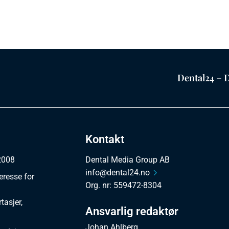
Dental24 – D
Kontakt
 2008
Dental Media Group AB
info@dental24.no
eresse for
Org. nr: 559472-8304
tasjer,
Ansvarlig redaktør
Johan Ahlberg