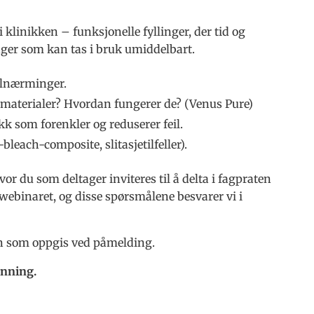
i klinikken – funksjonelle fyllinger, der tid og
inger som kan tas i bruk umiddelbart.
ilnærminger.
aterialer? Hvordan fungerer de? (Venus Pure)
 som forenkler og reduserer feil.
leach-composite, slitasjetilfeller).
or du som deltager inviteres til å delta i fagpraten
ebinaret, og disse spørsmålene besvarer vi i
en som oppgis ved påmelding.
anning.