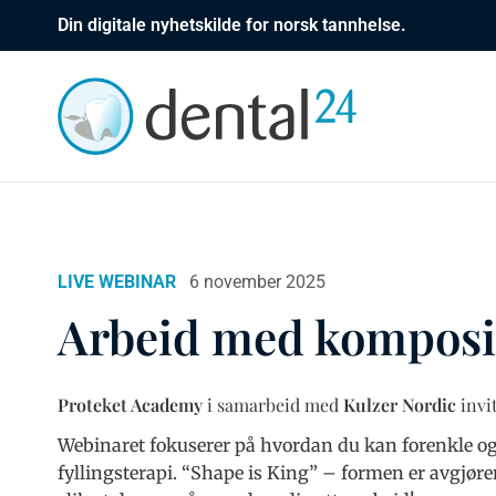
Din digitale nyhetskilde for norsk tannhelse.
LIVE WEBINAR
6 november 2025
Arbeid med komposit
Proteket Academy
i samarbeid med
Kulzer Nordic
invi
Webinaret fokuserer på hvordan du kan forenkle og 
fyllingsterapi. “Shape is King” – formen er avgjørend