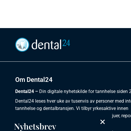
Om Dental24
Dental24 –
Din digitale nyhetskilde for tannhelse siden
Dental24 leses hver uke av tusenvis av personer med int
tannhelse og dentalbransjen. Vi tilbyr yrkesaktive innen
dentalområdet et samlet sted for nyheter, intervjuer, repor
×
kliniske artikler, kurs og ledige stillinger.
Nyhetsbrev