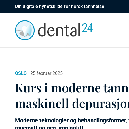
Din digitale nyhetskilde for norsk tannhelse.
OSLO
25 februar 2025
Kurs i moderne tan
maskinell depurasjon
Moderne teknologier og behandlingsformer, f
mucositt og peri-implantitt.