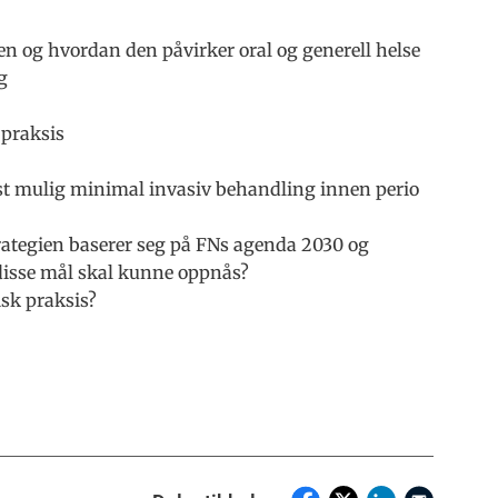
men og hvordan den påvirker oral og generell helse
g
 praksis
est mulig minimal invasiv behandling innen perio
trategien baserer seg på FNs agenda 2030 og
disse mål skal kunne oppnås?
sk praksis?