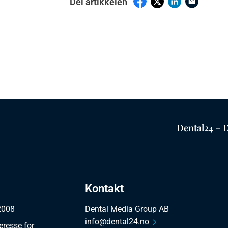
Del artikkelen
Dental24 – D
Kontakt
 2008
Dental Media Group AB
info@dental24.no
eresse for