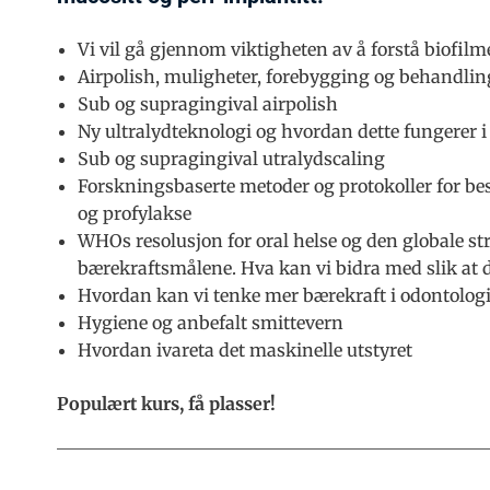
Vi vil gå gjennom viktigheten av å forstå biofil
Airpolish, muligheter, forebygging og behandlin
Sub og supragingival airpolish
Ny ultralydteknologi og hvordan dette fungerer i
Sub og supragingival utralydscaling
Forskningsbaserte metoder og protokoller for b
og profylakse
WHOs resolusjon for oral helse og den globale s
bærekraftsmålene. Hva kan vi bidra med slik at 
Hvordan kan vi tenke mer bærekraft i odontologi
Hygiene og anbefalt smittevern
Hvordan ivareta det maskinelle utstyret
Populært kurs, få plasser!