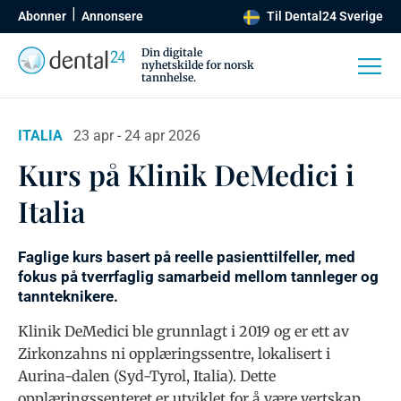
Abonner
Annonsere
Til Dental24 Sverige
Din digitale
nyhetskilde for norsk
tannhelse.
ITALIA
23 apr - 24 apr 2026
Kurs på Klinik DeMedici i
Italia
Faglige kurs basert på reelle pasienttilfeller, med
fokus på tverrfaglig samarbeid mellom tannleger og
tannteknikere.
Klinik DeMedici ble grunnlagt i 2019 og er ett av
Zirkonzahns ni opplæringssentre, lokalisert i
Aurina-dalen (Syd-Tyrol, Italia). Dette
opplæringssenteret er utviklet for å være vertskap