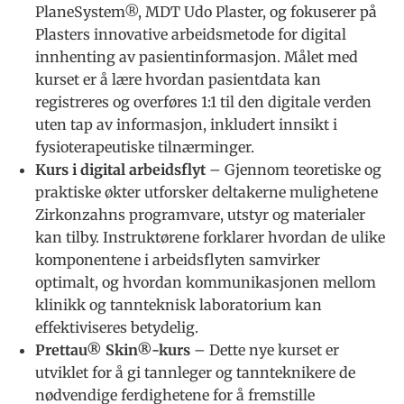
PlaneSystem®, MDT Udo Plaster, og fokuserer på
Plasters innovative arbeidsmetode for digital
innhenting av pasientinformasjon. Målet med
kurset er å lære hvordan pasientdata kan
registreres og overføres 1:1 til den digitale verden
uten tap av informasjon, inkludert innsikt i
fysioterapeutiske tilnærminger.
Kurs i digital arbeidsflyt
– Gjennom teoretiske og
praktiske økter utforsker deltakerne mulighetene
Zirkonzahns programvare, utstyr og materialer
kan tilby. Instruktørene forklarer hvordan de ulike
komponentene i arbeidsflyten samvirker
optimalt, og hvordan kommunikasjonen mellom
klinikk og tannteknisk laboratorium kan
effektiviseres betydelig.
Prettau® Skin®-kurs
– Dette nye kurset er
utviklet for å gi tannleger og tannteknikere de
nødvendige ferdighetene for å fremstille