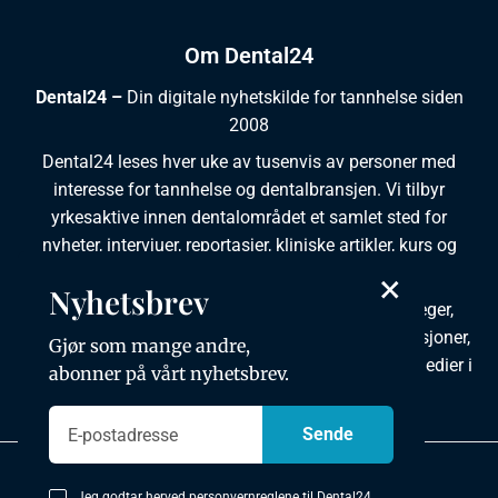
Om Dental24
Dental24 –
Din digitale nyhetskilde for tannhelse siden
2008
Dental24 leses hver uke av tusenvis av personer med
interesse for tannhelse og dentalbransjen. Vi tilbyr
yrkesaktive innen dentalområdet et samlet sted for
nyheter, intervjuer, reportasjer, kliniske artikler, kurs og
ledige stillinger.
×
Nyhetsbrev
Dental24 produseres i tett samarbeid med tannleger,
tannpleiere, tannsøkere, tannteknikere samt institusjoner,
Gjør som mange andre,
foreninger, organisasjoner, leverandører og andre medier i
abonner på vårt nyhetsbrev.
bransjen.
Personvernpolicy
Jeg godtar herved
personvernreglene til Dental24.