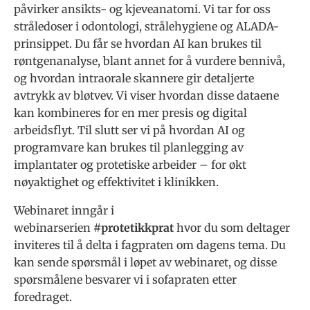
påvirker ansikts- og kjeveanatomi. Vi tar for oss
stråledoser i odontologi, strålehygiene og ALADA-
prinsippet. Du får se hvordan AI kan brukes til
røntgenanalyse, blant annet for å vurdere bennivå,
og hvordan intraorale skannere gir detaljerte
avtrykk av bløtvev. Vi viser hvordan disse dataene
kan kombineres for en mer presis og digital
arbeidsflyt. Til slutt ser vi på hvordan AI og
programvare kan brukes til planlegging av
implantater og protetiske arbeider – for økt
nøyaktighet og effektivitet i klinikken.
Webinaret inngår i
webinarserien
#protetikkprat
hvor du som deltager
inviteres til å delta i fagpraten om dagens tema. Du
kan sende spørsmål i løpet av webinaret, og disse
spørsmålene besvarer vi i sofapraten etter
foredraget.