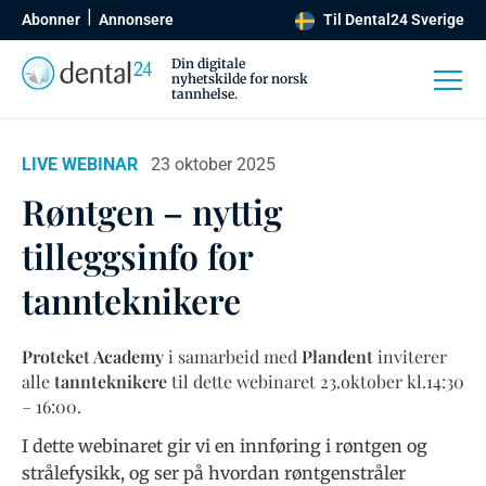
Abonner
Annonsere
Til Dental24 Sverige
Din digitale
nyhetskilde for norsk
tannhelse.
LIVE WEBINAR
23 oktober 2025
Røntgen – nyttig
tilleggsinfo for
tannteknikere
Proteket Academy
i samarbeid med
Plandent
inviterer
alle
tannteknikere
til dette webinaret 23.oktober kl.14:30
– 16:00.
I dette webinaret gir vi en innføring i røntgen og
strålefysikk, og ser på hvordan røntgenstråler