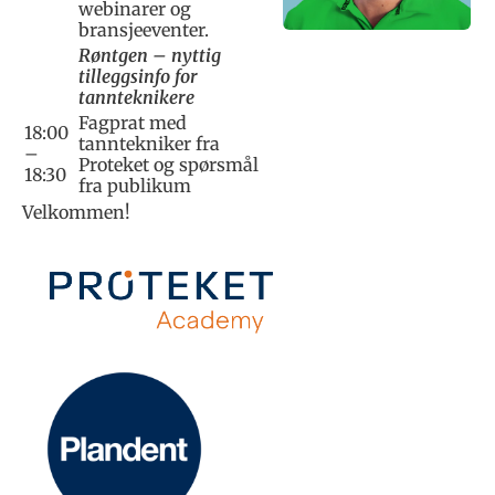
webinarer og
bransjeeventer.
Røntgen – nyttig
tilleggsinfo for
tannteknikere
Fagprat med
18:00
tanntekniker fra
–
Proteket og spørsmål
18:30
fra publikum
Velkommen!