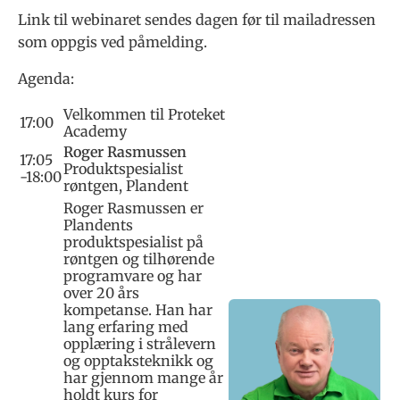
Link til webinaret sendes dagen før til mailadressen
som oppgis ved påmelding.
Agenda:
Velkommen til Proteket
17:00
Academy
Roger Rasmussen
17:05
Produktspesialist
-18:00
røntgen, Plandent
Roger Rasmussen er
Plandents
produktspesialist på
røntgen og tilhørende
programvare og har
over 20 års
kompetanse. Han har
lang erfaring med
opplæring i strålevern
og opptaksteknikk og
har gjennom mange år
holdt kurs for