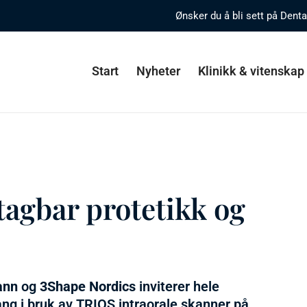
Ønsker du å bli sett på Dent
Start
Nyheter
Klinikk & vitenskap
tagbar protetikk og
ann
og
3Shape Nordics
inviterer hele
ng i bruk av TRIOS intraorale skanner på