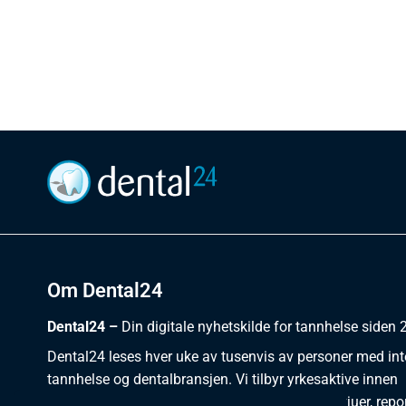
Om Dental24
Dental24 –
Din digitale nyhetskilde for tannhelse siden
Dental24 leses hver uke av tusenvis av personer med int
tannhelse og dentalbransjen. Vi tilbyr yrkesaktive innen
dentalområdet et samlet sted for nyheter, intervjuer, repor