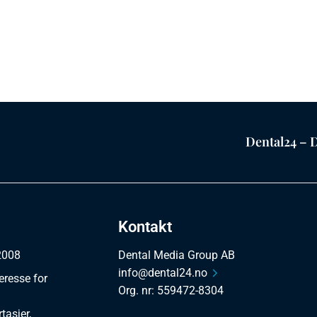
Dental24 – D
Kontakt
 2008
Dental Media Group AB
info@dental24.no
eresse for
Org. nr: 559472-8304
tasjer,