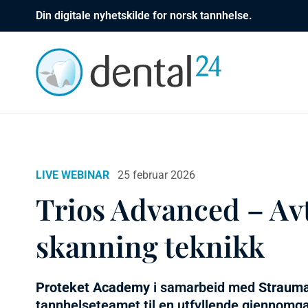
Din digitale nyhetskilde for norsk tannhelse.
LIVE WEBINAR
25 februar 2026
Trios Advanced – Av
skanning teknikk
Proteket Academy
i samarbeid med
Straum
tannhelseteamet til en utfyllende gjennomga