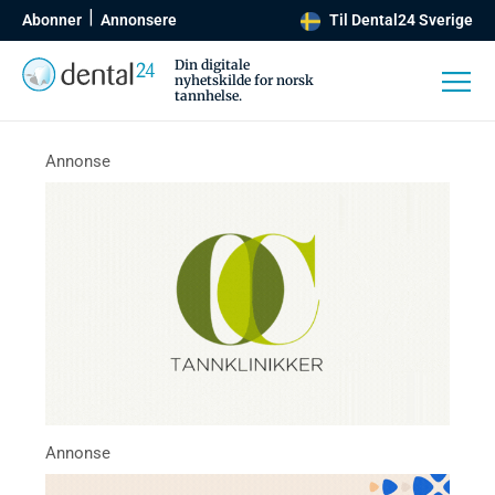
Abonner
Annonsere
Til Dental24 Sverige
Din digitale
nyhetskilde for norsk
tannhelse.