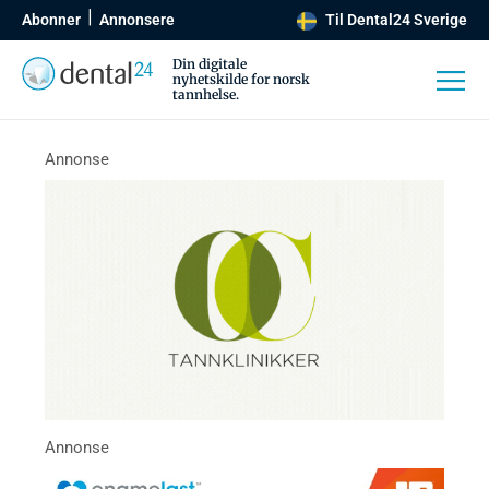
Abonner
Annonsere
Til Dental24 Sverige
Din digitale
nyhetskilde for norsk
tannhelse.