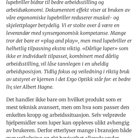
lupebriller bidrar til bedre arbeidsstilling og
arbeidsøkonomi. Dokumentert effekt viser at bruken av
våre ergonomiske lupebriller reduserer muskel- og
skjelettplager betydelig. Vi er stolte over å være en
leverandør med synsergonomisk kompetanse. Mange
tror det bare er «plug and play», men med lupebriller er
helhetlig tilpasning ekstra viktig. «Dårlige luper» som
ikke er individuelt tilpasset, kombinert med dårlig
arbeidsstilling, vil låse tannlegen i en uheldig
arbeidsposisjon. Tidlig fokus og veiledning i riktig bruk
av utstyret er kjernen i det Ergo Optikk står for: et bedre
liv, sier Albert Hagne.
Det handler ikke bare om hvilket produkt som er
mest teknisk avansert, men om hva som passer den
enkeltes kropp og arbeidssituasjon. Selv velprøvde
hjelpemidler som luper kan oppleves ulikt avhengig
av brukeren. Derfor etterlyser mange i bransjen både
mer veiledning og økt bevissthet allerede under