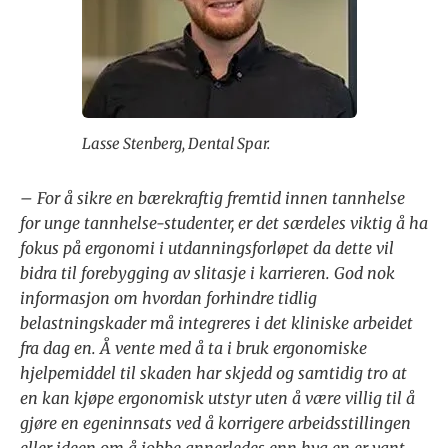
Lasse Stenberg, Dental Spar.
– For å sikre en bærekraftig fremtid innen tannhelse
for unge tannhelse-studenter, er det særdeles viktig å ha
fokus på ergonomi i utdanningsforløpet da dette vil
bidra til forebygging av slitasje i karrieren. God nok
informasjon om hvordan forhindre tidlig
belastningskader må integreres i det kliniske arbeidet
fra dag en. Å vente med å ta i bruk ergonomiske
hjelpemiddel til skaden har skjedd og samtidig tro at
en kan kjøpe ergonomisk utstyr uten å være villig til å
gjøre en egeninnsats ved å korrigere arbeidsstillingen
eller ideen om å jobbe annerledes enn hva en er vant