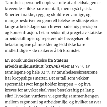
Tannhelsepersonell opplever ofte at arbeidsdagen er
krevende – ikke bare mentalt, men også fysisk.
Smerter i nakke, rygg og skuldre er vanlige, og
mange beskriver en generell følelse av slitasje etter
lange arbeidsdager som krever både høy presisjon
og konsentrasjon. I et arbeidsmiljø preget av statiske
arbeidsstillinger og repeterende bevegelser blir
belastningene på muskler og ledd ikke bare
midlertidige – de risikerer å bli kroniske.
En norsk undersøkelse fra
Statens
arbeidsmiljøinstitutt (STAMI)
viser at 77 % av
tannlegene og hele 82 % av tannhelsesekretærene
har kroppslige smerter. Det er tall som vekker
spørsmål: Hvor lenge holder kroppen – og hva
kreves for at yrket skal være bærekraftig på lang
sikt? Hvordan vurderer vi egentlig sammenhengen
mellom ergonomi og arbeidsmiljø, og hvilket ansvar