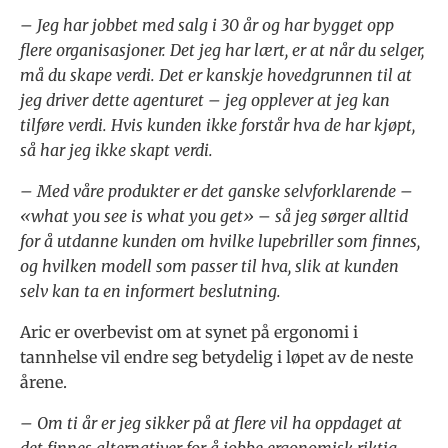
–
Jeg har jobbet med salg i 30 år og har bygget opp
flere organisasjoner.
Det jeg har lært, er at når du selger,
må du skape verdi. Det er kanskje hovedgrunnen til at
jeg driver dette agenturet – jeg opplever at jeg kan
tilføre verdi. Hvis kunden ikke forstår hva de har kjøpt,
så har jeg ikke skapt verdi.
– Med våre produkter er det ganske selvforklarende –
«what you see is what you get» – så jeg sørger alltid
for å utdanne kunden om hvilke lupebriller som finnes,
og hvilken modell som passer til hva, slik at kunden
selv kan ta en informert beslutning.
Aric er overbevist om at synet på ergonomi i
tannhelse vil endre seg betydelig i løpet av de neste
årene.
– Om ti år er jeg sikker på at flere vil ha oppdaget at
det finnes alternativer for å jobbe ergonomisk riktig.