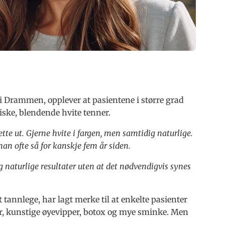
e i Drammen, opplever at pasientene i større grad
iske, blendende hvite tenner.
 rette ut. Gjerne hvite i fargen, men samtidig naturlige.
an ofte så for kanskje fem år siden.
g naturlige resultater uten at det nødvendigvis synes
t tannlege, har lagt merke til at enkelte pasienter
er, kunstige øyevipper, botox og mye sminke. Men