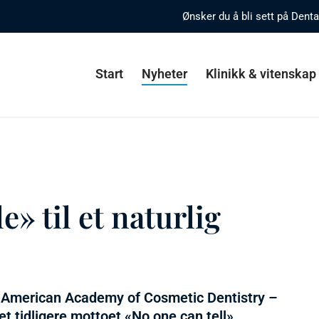
Ønsker du å bli sett på Dent
Start
Nyheter
Klinikk & vitenskap
» til et naturlig
 til American Academy of Cosmetic Dentistry –
t tidligere mottoet «No one can tell».