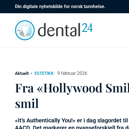
Din digitale nyhetskilde for norsk tannhelse.
9 februar 2026
Aktuelt
ESTETIKK
Fra «Hollywood Smile
smil
«It’s Authentically You!» er i dag slagordet
AACD. Det markerer en nyanseforskjell fra de