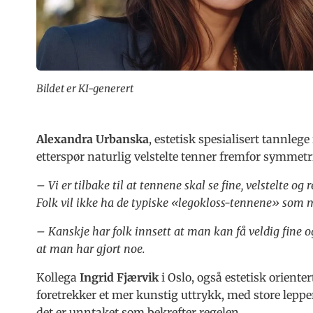
Bildet er KI-generert
Alexandra Urbanska
, estetisk spesialisert tannleg
etterspør naturlig velstelte tenner fremfor symmetr
– Vi er tilbake til at tennene skal se fine, velstelte og
Folk vil ikke ha de typiske «legokloss-tennene» som m
– Kanskje har folk innsett at man kan få veldig fine o
at man har gjort noe.
Kollega
Ingrid Fjærvik
i Oslo, også estetisk orienter
foretrekker et mer kunstig uttrykk, med store lepp
det er unntaket som bekrefter regelen.