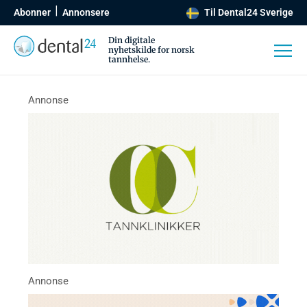
Abonner
Annonsere
Til Dental24 Sverige
Din digitale
nyhetskilde for norsk
tannhelse.