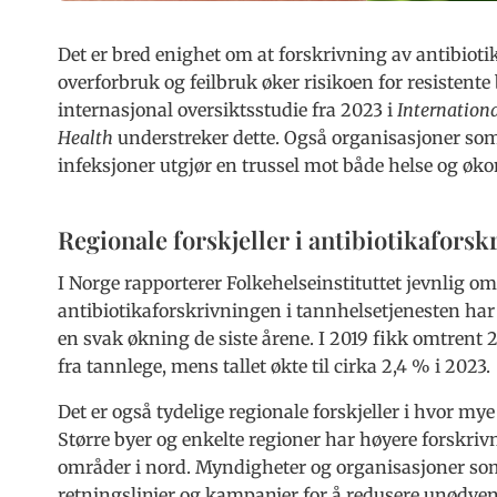
Det er bred enighet om at forskrivning av antibioti
overforbruk og feilbruk øker risikoen for resistente
internasjonal oversiktsstudie fra 2023 i
Internation
Health
understreker dette. Også organisasjoner som
infeksjoner utgjør en trussel mot både helse og øk
Regionale forskjeller i antibiotikaforsk
I Norge rapporterer Folkehelseinstituttet jevnlig om
antibiotikaforskrivningen i tannhelsetjenesten har v
en svak økning de siste årene. I 2019 fikk omtrent 
fra tannlege, mens tallet økte til cirka 2,4 % i 2023.
Det er også tydelige regionale forskjeller i hvor my
Større byer og enkelte regioner har høyere forskri
områder i nord. Myndigheter og organisasjoner som 
retningslinjer og kampanjer for å redusere unødvend