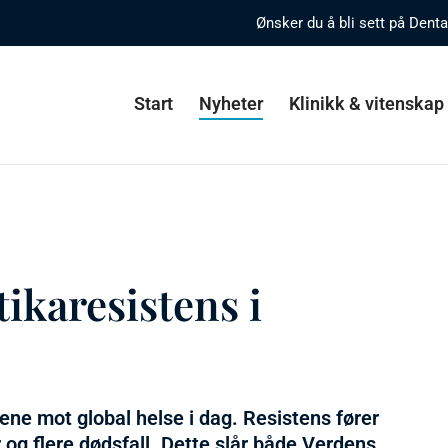
Ønsker du å bli sett på Dent
Start
Nyheter
Klinikk & vitenskap
ikaresistens i
lene mot global helse i dag. Resistens fører
 og flere dødsfall. Dette slår både Verdens