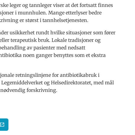
e leger og tannleger viser at det fortsatt finnes
sjoner i munnhulen. Mange etterlyser bedre
krivning er størst i tannhelsetjenesten.
åder usikkerhet rundt hvilke situasjoner som fører
eller terapeutisk bruk. Lokale tradisjoner og
 behandling av pasienter med nedsatt
tibiotika noen ganger benyttes som et ekstra
onale retningslinjene for antibiotikabruk i
m Legemiddelverket og Helsedirektoratet, med mål
unødvendig forskrivning.