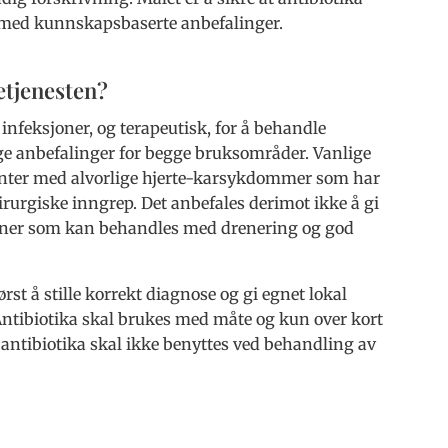
d med kunnskapsbaserte anbefalinger.
etjenesten?
infeksjoner, og terapeutisk, for å behandle
ge anbefalinger for begge bruksområder. Vanlige
ienter med alvorlige hjerte-karsykdommer som har
kirurgiske inngrep. Det anbefales derimot ikke å gi
joner som kan behandles med drenering og god
rst å stille korrekt diagnose og gi egnet lokal
 Antibiotika skal brukes med måte og kun over kort
 antibiotika skal ikke benyttes ved behandling av