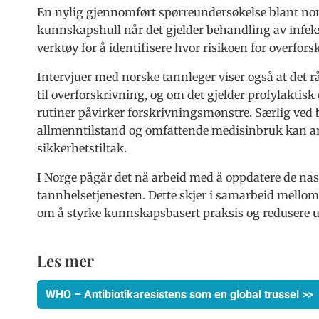
En nylig gjennomført spørreundersøkelse blant norsk
kunnskapshull når det gjelder behandling av infek
verktøy for å identifisere hvor risikoen for overfors
Intervjuer med norske tannleger viser også at det r
til overforskrivning, og om det gjelder profylaktisk 
rutiner påvirker forskrivningsmønstre. Særlig ved
allmenntilstand og omfattende medisinbruk kan an
sikkerhetstiltak.
I Norge pågår det nå arbeid med å oppdatere de nasj
tannhelsetjenesten. Dette skjer i samarbeid mello
om å styrke kunnskapsbasert praksis og redusere 
Les mer
WHO – Antibiotikaresistens som en global trussel >>