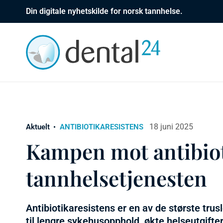
Din digitale nyhetskilde for norsk tannhelse.
18 juni 2025
Aktuelt
ANTIBIOTIKARESISTENS
Kampen mot antibiot
tannhelsetjenesten
Antibiotikaresistens er en av de største trus
til lengre sykehusopphold, økte helseutgifter