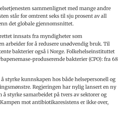
annhelsetjenesten sammenlignet med mange andre
ten står for omtrent seks til sju prosent av all
 enn det globale gjennomsnittet.
ålrettet innsats fra myndigheter som
 arbeider for å redusere unødvendig bruk. Til
tente bakterier også i Norge. Folkehelseinstituttet
rbapenemase-produserende bakterier (CPO): fra 68
or å styrke kunnskapen hos både helsepersonell og
ingsmønstre. Regjeringen har nylig lansert en ny
m å styrke samarbeidet på tvers av sektorer og
. Kampen mot antibiotikaresistens er ikke over,