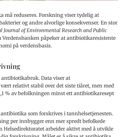
ka må reduseres. Forskning viser tydelig at
 bakterier og andre alvorlige konsekvenser. En stor
al Journal of Environmental Research and Public
 Verdensbanken påpeker at antibiotikaresistente
onomi på verdensbasis.
rivning
 antibiotikabruk. Data viser at
ært relativt stabil over det siste tiåret, men med
2,1 % av befolkningen minst ett antibiotikaresept
e antibiotika som forskrives i tannhelsetjenesten.
vning per innbygger enn mer spredt befolkede
Helsedirektoratet arbeider aktivt med å utvikle
ig forskrivning. Målet er å sikre at antibiotika