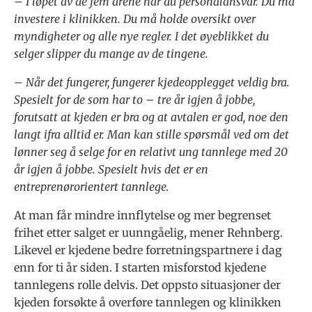
– I løpet av de fem årene har du personalansvar. Du må
investere i klinikken. Du må holde oversikt over
myndigheter og alle nye regler. I det øyeblikket du
selger slipper du mange av de tingene.
– Når det fungerer, fungerer kjedeopplegget veldig bra.
Spesielt for de som har to – tre år igjen å jobbe,
forutsatt at kjeden er bra og at avtalen er god, noe den
langt ifra alltid er. Man kan stille spørsmål ved om det
lønner seg å selge for en relativt ung tannlege med 20
år igjen å jobbe. Spesielt hvis det er en
entreprenørorientert tannlege.
At man får mindre innflytelse og mer begrenset
frihet etter salget er uunngåelig, mener Rehnberg.
Likevel er kjedene bedre forretningspartnere i dag
enn for ti år siden. I starten misforstod kjedene
tannlegens rolle delvis. Det oppsto situasjoner der
kjeden forsøkte å overføre tannlegen og klinikken