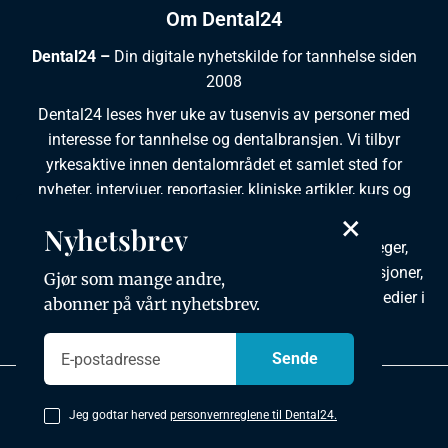
Om Dental24
Dental24 –
Din digitale nyhetskilde for tannhelse siden
2008
Dental24 leses hver uke av tusenvis av personer med
interesse for tannhelse og dentalbransjen. Vi tilbyr
yrkesaktive innen dentalområdet et samlet sted for
nyheter, intervjuer, reportasjer, kliniske artikler, kurs og
×
ledige stillinger.
Nyhetsbrev
Dental24 produseres i tett samarbeid med tannleger,
tannpleiere, tannsøkere, tannteknikere samt institusjoner,
Gjør som mange andre,
foreninger, organisasjoner, leverandører og andre medier i
abonner på vårt nyhetsbrev.
bransjen.
Personvernpolicy
Jeg godtar herved
personvernreglene til Dental24.
Copyright © 2026 Dental24. All rights reserved.