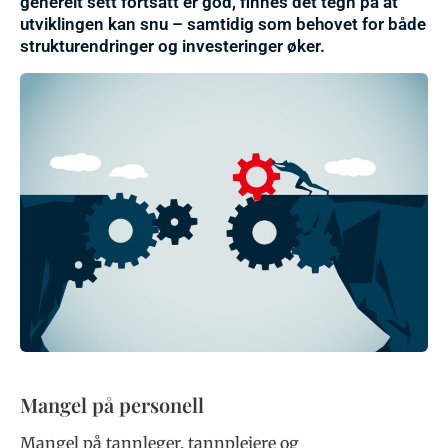
generelt sett fortsatt er god, finnes det tegn på at
utviklingen kan snu – samtidig som behovet for både
strukturendringer og investeringer øker.
Mangel på personell
Mangel på tannleger, tannpleiere og