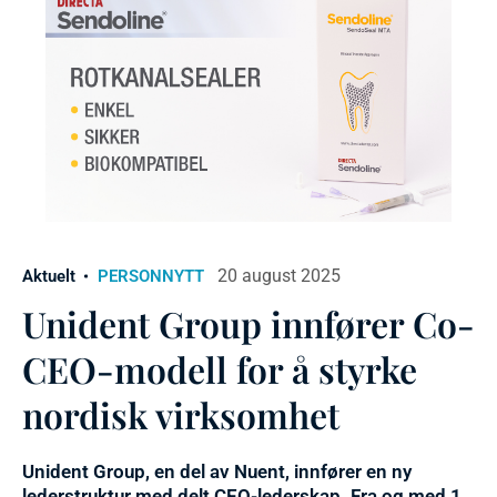
20 august 2025
Aktuelt
PERSONNYTT
Unident Group innfører Co-
CEO-modell for å styrke
nordisk virksomhet
Unident Group, en del av Nuent, innfører en ny
lederstruktur med delt CEO-lederskap. Fra og med 1.