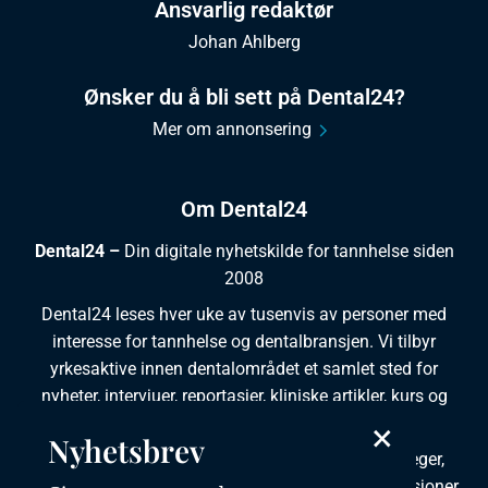
Ansvarlig redaktør
Johan Ahlberg
Ønsker du å bli sett på Dental24?
Mer om annonsering
Om Dental24
Dental24 –
Din digitale nyhetskilde for tannhelse siden
2008
Dental24 leses hver uke av tusenvis av personer med
interesse for tannhelse og dentalbransjen. Vi tilbyr
yrkesaktive innen dentalområdet et samlet sted for
nyheter, intervjuer, reportasjer, kliniske artikler, kurs og
×
ledige stillinger.
Nyhetsbrev
Dental24 produseres i tett samarbeid med tannleger,
tannpleiere, tannsøkere, tannteknikere samt institusjoner,