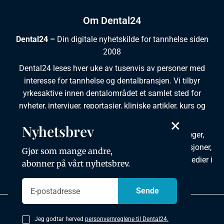
Om Dental24
Dental24 –
Din digitale nyhetskilde for tannhelse siden
2008
Dental24 leses hver uke av tusenvis av personer med
interesse for tannhelse og dentalbransjen. Vi tilbyr
yrkesaktive innen dentalområdet et samlet sted for
nyheter, intervjuer, reportasjer, kliniske artikler, kurs og
ledige stillinger.
×
Nyhetsbrev
Dental24 produseres i tett samarbeid med tannleger,
tannpleiere, tannsøkere, tannteknikere samt institusjoner,
Gjør som mange andre,
foreninger, organisasjoner, leverandører og andre medier i
abonner på vårt nyhetsbrev.
bransjen.
Personvernpolicy
Jeg godtar herved
personvernreglene til Dental24.
Copyright © 2026 Dental24. All rights reserved.