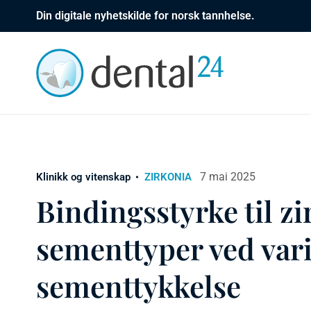
Din digitale nyhetskilde for norsk tannhelse.
7 mai 2025
Klinikk og vitenskap
ZIRKONIA
Bindingsstyrke til zi
sementtyper ved var
sementtykkelse