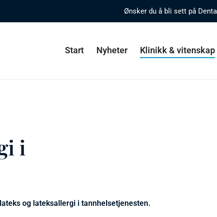
Ønsker du å bli sett på Dent
Start
Nyheter
Klinikk & vitenskap
i i
ateks og lateksallergi i tannhelsetjenesten.