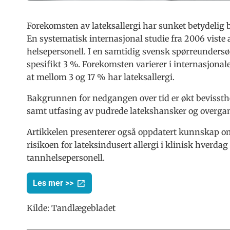
Forekomsten av lateksallergi har sunket betydelig b
En systematisk internasjonal studie fra 2006 viste 
helsepersonell. I en samtidig svensk spørreundersø
spesifikt 3 %. Forekomsten varierer i internasjonale
at mellom 3 og 17 % har lateksallergi.
Bakgrunnen for nedgangen over tid er økt bevissthe
samt utfasing av pudrede latekshansker og overgan
Artikkelen presenterer også oppdatert kunnskap om 
risikoen for lateksindusert allergi i klinisk hverd
tannhelsepersonell.
Les mer >>
Kilde:
Tandlægebladet