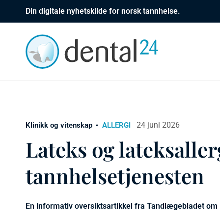
Din digitale nyhetskilde for norsk tannhelse.
24 juni 2026
Klinikk og vitenskap
ALLERGI
Lateks og lateksallerg
tannhelsetjenesten
En informativ oversiktsartikkel fra
Tandlægebladet
om l