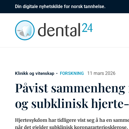
Din digitale nyhetskilde for norsk tannhelse.
11 mars 2026
Klinikk og vitenskap
FORSKNING
Påvist sammenheng 
og subklinisk hjert
Hjertesykdom har tidligere vist seg å ha en samm
når det gjelder subklinisk koronararterioskleros