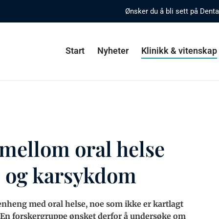
Ønsker du å bli sett på Dent
Start
Nyheter
Klinikk & vitenskap
mellom oral helse
e- og karsykdom
enheng med oral helse, noe som ikke er kartlagt
e. En forskergruppe ønsket derfor å undersøke om