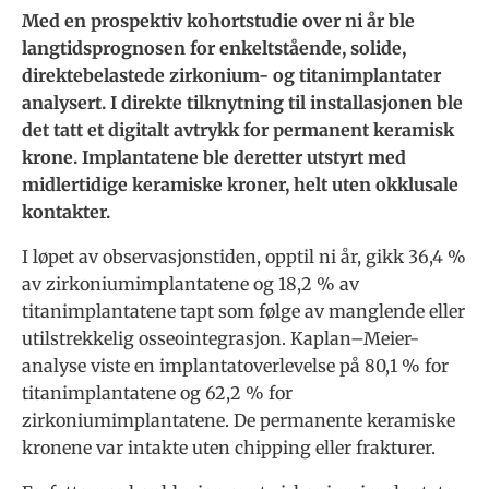
Med en prospektiv kohortstudie over ni år ble
langtidsprognosen for enkeltstående, solide,
direktebelastede zirkonium- og titanimplantater
analysert. I direkte tilknytning til installasjonen ble
det tatt et digitalt avtrykk for permanent keramisk
krone. Implantatene ble deretter utstyrt med
midlertidige keramiske kroner, helt uten okklusale
kontakter.
I løpet av observasjonstiden, opptil ni år, gikk 36,4 %
av zirkoniumimplantatene og 18,2 % av
titanimplantatene tapt som følge av manglende eller
utilstrekkelig osseointegrasjon. Kaplan–Meier-
analyse viste en implantatoverlevelse på 80,1 % for
titanimplantatene og 62,2 % for
zirkoniumimplantatene. De permanente keramiske
kronene var intakte uten chipping eller frakturer.