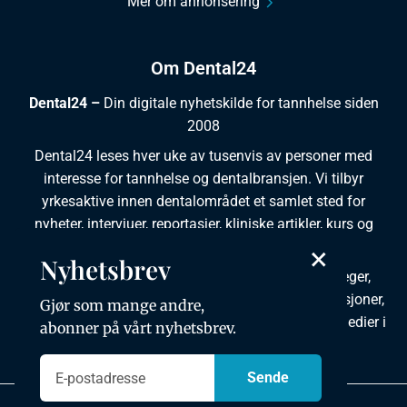
Mer om annonsering
Om Dental24
Dental24 –
Din digitale nyhetskilde for tannhelse siden
2008
Dental24 leses hver uke av tusenvis av personer med
interesse for tannhelse og dentalbransjen. Vi tilbyr
yrkesaktive innen dentalområdet et samlet sted for
nyheter, intervjuer, reportasjer, kliniske artikler, kurs og
×
ledige stillinger.
Nyhetsbrev
Dental24 produseres i tett samarbeid med tannleger,
tannpleiere, tannsøkere, tannteknikere samt institusjoner,
Gjør som mange andre,
foreninger, organisasjoner, leverandører og andre medier i
abonner på vårt nyhetsbrev.
bransjen.