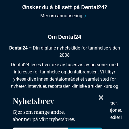
Ønsker du å bli sett på Dental24?
Mer om annonsering
Om Dental24
Dental24 –
Din digitale nyhetskilde for tannhelse siden
2008
Dental24 leses hver uke av tusenvis av personer med
interesse for tannhelse og dentalbransjen. Vi tilbyr
yrkesaktive innen dentalområdet et samlet sted for
nyheter, intervjuer, reportasjer, kliniske artikler, kurs og
×
ledige stillinger.
Nyhetsbrev
Dental24 produseres i tett samarbeid med tannleger,
tannpleiere, tannsøkere, tannteknikere samt institusjoner,
Gjør som mange andre,
foreninger, organisasjoner, leverandører og andre medier i
abonner på vårt nyhetsbrev.
bransjen.