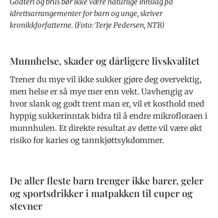
Godteri og brus bør ikke være naturlige innslag på
idrettsarrangementer for barn og unge, skriver
kronikkforfatterne. (Foto: Terje Pedersen, NTB)
Munnhelse, skader og dårligere livskvalitet
Trener du mye vil ikke sukker gjøre deg overvektig,
men helse er så mye mer enn vekt. Uavhengig av
hvor slank og godt trent man er, vil et kosthold med
hyppig sukkerinntak bidra til å endre mikrofloraen i
munnhulen. Et direkte resultat av dette vil være økt
risiko for karies og tannkjøttsykdommer.
De aller fleste barn trenger ikke barer, geler
og sportsdrikker i matpakken til cuper og
stevner