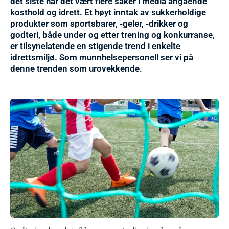
det siste har det vært flere saker
i media
angående
kosthold og idrett. Et høyt inntak av sukkerholdige
produkter som sportsbarer, -geler, -drikker og
godteri, både under og etter trening og konkurranse,
er tilsynelatende en stigende trend i enkelte
idrettsmiljø. Som munnhelsepersonell ser vi på
denne trenden som urovekkende.