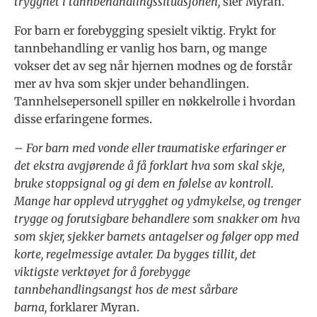
trygghet i tannbehandlingssituasjonen,
sier Myran.
For barn er forebygging spesielt viktig. Frykt for
tannbehandling er vanlig hos barn, og mange
vokser det av seg når hjernen modnes og de forstår
mer av hva som skjer under behandlingen.
Tannhelsepersonell spiller en nøkkelrolle i hvordan
disse erfaringene formes.
– For barn med vonde eller traumatiske erfaringer er
det ekstra avgjørende å få forklart hva som skal skje,
bruke stoppsignal og gi dem en følelse av kontroll.
Mange har opplevd utrygghet og ydmykelse, og trenger
trygge og forutsigbare behandlere som snakker om hva
som skjer, sjekker barnets antagelser og følger opp med
korte, regelmessige avtaler. Da bygges tillit, det
viktigste verktøyet for å forebygge
tannbehandlingsangst hos de mest sårbare
barna,
forklarer Myran.