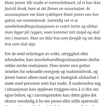
blant jenter. Vår studie er tverrsnittbasert, så vi kan ikke
fastslå årsak, bare at det finnes en assosiasjon. At
assosiasjonen var klart tydeligere blant jenter enn hos
gutter, var overraskende. Samtidig vet vi at
tannbehandlingssituasjonen er svært intim og sårbar:
man ligger på ryggen, noen kommer tett innpå og skal
inn i munnen. Man ser ikke hva som foregår og vet ikke
hva som skal skje.
For de med erfaringer av svikt, utrygghet eller
ydmykelse, kan tannbehandlingssituasjonen derfor
vekke sterke reaksjoner. Flere jenter enn gutter
utsettes for seksuelle overgrep og maktmisbruk, og
jenter bærer oftere med seg en biologisk sårbarhet i
møte med personer som har makt. Å underordne seg
i situasjonen kan oppleves tryggere enn å si ifra om
egne behov, og i tannlegestolen kan dette gjøre det
ekstra vanskelig å be om pause eller stille spørsmål.