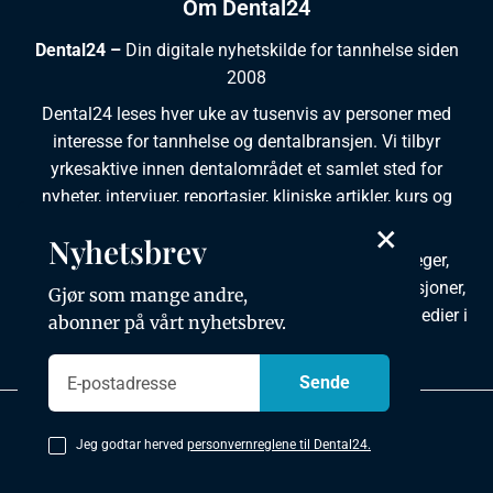
Om Dental24
Dental24 –
Din digitale nyhetskilde for tannhelse siden
2008
Dental24 leses hver uke av tusenvis av personer med
interesse for tannhelse og dentalbransjen. Vi tilbyr
yrkesaktive innen dentalområdet et samlet sted for
nyheter, intervjuer, reportasjer, kliniske artikler, kurs og
ledige stillinger.
×
Nyhetsbrev
Dental24 produseres i tett samarbeid med tannleger,
tannpleiere, tannsøkere, tannteknikere samt institusjoner,
Gjør som mange andre,
foreninger, organisasjoner, leverandører og andre medier i
abonner på vårt nyhetsbrev.
bransjen.
Personvernpolicy
Jeg godtar herved
personvernreglene til Dental24.
Copyright © 2026 Dental24. All rights reserved.
Utviklet av mkmedia