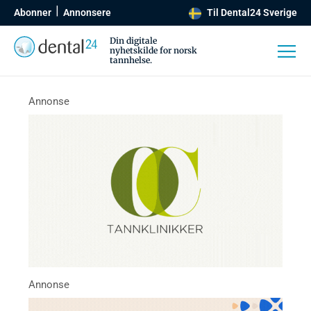
Abonner
Annonsere
Til Dental24 Sverige
Din digitale
nyhetskilde for norsk
tannhelse.