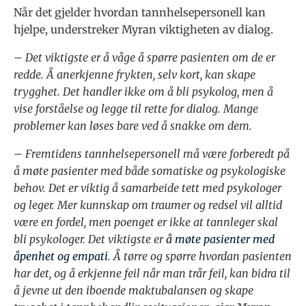
Når det gjelder hvordan tannhelsepersonell kan
hjelpe, understreker Myran viktigheten av dialog.
– Det viktigste er å våge å spørre pasienten om de er
redde. Å anerkjenne frykten, selv kort, kan skape
trygghet. Det handler ikke om å bli psykolog, men å
vise forståelse og legge til rette for dialog. Mange
problemer kan løses bare ved å snakke om dem.
– Fremtidens tannhelsepersonell må være forberedt på
å møte pasienter med både somatiske og psykologiske
behov. Det er viktig å samarbeide tett med psykologer
og leger. Mer kunnskap om traumer og redsel vil alltid
være en fordel, men poenget er ikke at tannleger skal
bli psykologer. Det viktigste er
å møte pasienter med
åpenhet og empati
.
Å tørre og spørre
hvordan pasienten
har det, og å erkjenne feil når man trår feil, kan bidra til
å jevne ut den iboende maktubalansen og skape