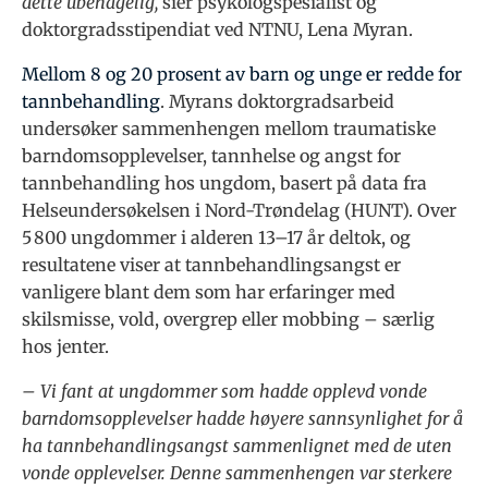
dette ubehagelig,
sier psykologspesialist og
doktorgradsstipendiat ved NTNU, Lena Myran.
Mellom 8 og 20 prosent av barn og unge er redde for
tannbehandling
. Myrans doktorgradsarbeid
undersøker sammenhengen mellom traumatiske
barndomsopplevelser, tannhelse og angst for
tannbehandling hos ungdom, basert på data fra
Helseundersøkelsen i Nord-Trøndelag (HUNT). Over
5 800 ungdommer i alderen 13–17 år deltok, og
resultatene viser at tannbehandlingsangst er
vanligere blant dem som har erfaringer med
skilsmisse, vold, overgrep eller mobbing – særlig
hos jenter.
– Vi fant at ungdommer som hadde opplevd vonde
barndomsopplevelser hadde høyere sannsynlighet for å
ha tannbehandlingsangst sammenlignet med de uten
vonde opplevelser. Denne sammenhengen var sterkere