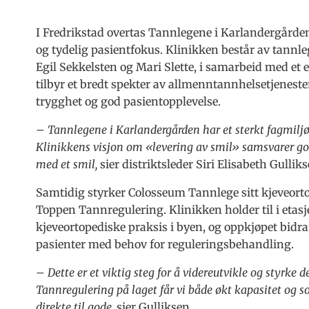
I Fredrikstad overtas Tannlegene i Karlandergården
og tydelig pasientfokus. Klinikken består av tannl
Egil Sekkelsten og Mari Slette, i samarbeid med et
tilbyr et bredt spekter av allmenntannhelsetjeneste
trygghet og god pasientopplevelse.
– Tannlegene i Karlandergården har et sterkt fagmiljø
Klinikkens visjon om «levering av smil» samsvarer god
med et smil,
sier distriktsleder Siri Elisabeth Gulli
Samtidig styrker Colosseum Tannlege sitt kjeveort
Toppen Tannregulering. Klinikken holder til i eta
kjeveortopediske praksis i byen, og oppkjøpet bidrar 
pasienter med behov for reguleringsbehandling.
– Dette er et viktig steg for å videreutvikle og styrke
Tannregulering på laget får vi både økt kapasitet og
direkte til gode,
sier Gulliksen.