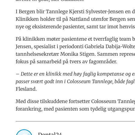
I Bergen blir Tannlege Kjersti Sylvester-Jensen en
Klinikken holder til på Nattland utenfor Bergen se
nye og eksisterende pasienter, samt tar imot henvis
På klinikken møter pasientene et tverrfaglig team b
Jensen, spesialist i periodonti Gabriela Dabija-Wo
tannhelsesekretær Monika Stigen. Sammen represen
fokus på samarbeid på tvers av fagområder.
– Dette er en klinikk med høy faglig kompetanse og et
passer svært godt inn i Colosseum Tannlege, både fagl
Flesland.
Med disse tilskuddene fortsetter Colosseum Tannlege
forankring, med pasienten som tydelig utgangspunk
Dental24