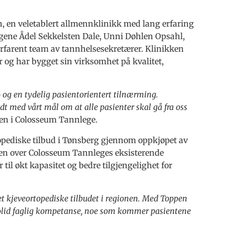
, en veletablert allmennklinikk med lang erfaring
egene Ådel Sekkelsten Dale, Unni Døhlen Opsahl,
 erfarent team av tannhelsesekretærer. Klinikken
r og har bygget sin virksomhet på kvalitet,
 og en tydelig pasientorientert tilnærming.
t med vårt mål om at alle pasienter skal gå fra oss
ksen i Colosseum Tannlege.
opediske tilbud i Tønsberg gjennom oppkjøpet av
sjen over Colosseum Tannleges eksisterende
til økt kapasitet og bedre tilgjengelighet for
 det kjeveortopediske tilbudet i regionen. Med Toppen
 solid faglig kompetanse, noe som kommer pasientene