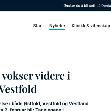
Ønsker du å bli sett på Dent
Start
Nyheter
Klinikk & vitenskap
vokser videre i
Vestfold
lse i både Østfold, Vestfold og Vestland
a 2. februar blir Tannlegene i