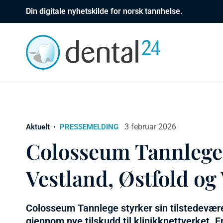
Din digitale nyhetskilde for norsk tannhelse.
3 februar 2026
Aktuelt
PRESSEMELDING
Colosseum Tannlege 
Vestland, Østfold og 
Colosseum Tannlege styrker sin tilstedevære
gjennom nye tilskudd til klinikknettverket. Fr