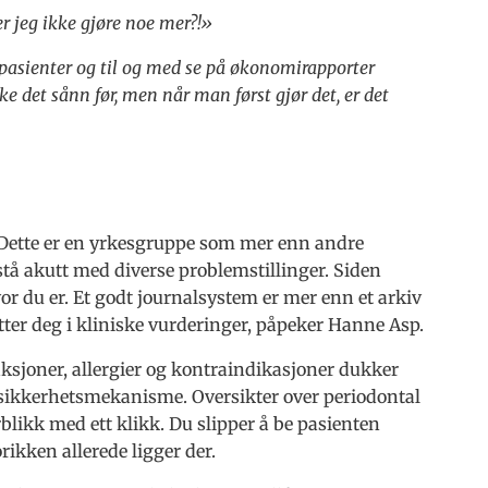
r jeg ikke gjøre noe mer?!»
p pasienter og til og med se på økonomirapporter
e det sånn før, men når man først gjør det, er det
r. Dette er en yrkesgruppe som mer enn andre
istå akutt med diverse problemstillinger. Siden
or du er. Et godt journalsystem er mer enn et arkiv
tter deg i kliniske vurderinger, påpeker Hanne Asp.
ksjoner, allergier og kontraindikasjoner dukker
sikkerhetsmekanisme. Oversikter over periodontal
blikk med ett klikk. Du slipper å be pasienten
rikken allerede ligger der.