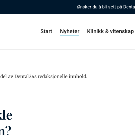
Ønsker du å bli sett på Dent
Start
Nyheter
Klinikk & vitenskap
del av Dental24s redaksjonelle innhold.
kle
n?