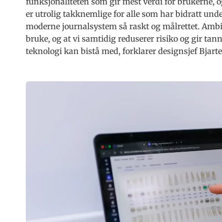
funksjonaliteten som gir mest verdi for brukerne, og
er utrolig takknemlige for alle som har bidratt under
moderne journalsystem så raskt og målrettet. Ambis
bruke, og at vi samtidig reduserer risiko og gir t
teknologi kan bistå med, forklarer designsjef Bjart