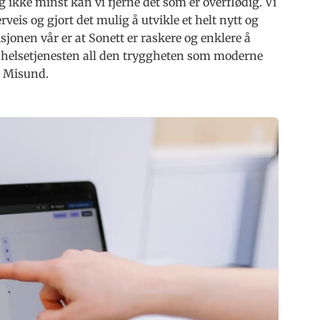
 ikke minst kan vi fjerne det som er overflødig. Vi
veis og gjort det mulig å utvikle et helt nytt og
jonen vår er at Sonett er raskere og enklere å
annhelsetjenesten all den tryggheten som moderne
e Misund.