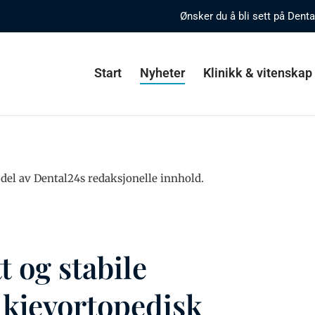
Ønsker du å bli sett på Dent
Start
Nyheter
Klinikk & vitenskap
del av Dental24s redaksjonelle innhold.
t og stabile
g kjevortopedisk