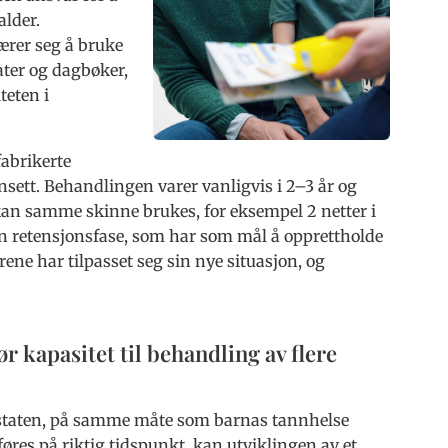
alder.
ærer seg å bruke
ater og dagbøker,
teten i
abrikerte
sett. Behandlingen varer vanligvis i 2–3 år og
 kan samme skinne brukes, for eksempel 2 netter i
en retensjonsfase, som har som mål å opprettholde
ene har tilpasset seg sin nye situasjon, og
r kapasitet til behandling av flere
av staten, på samme måte som barnas tannhelse
res på riktig tidspunkt, kan utviklingen av et