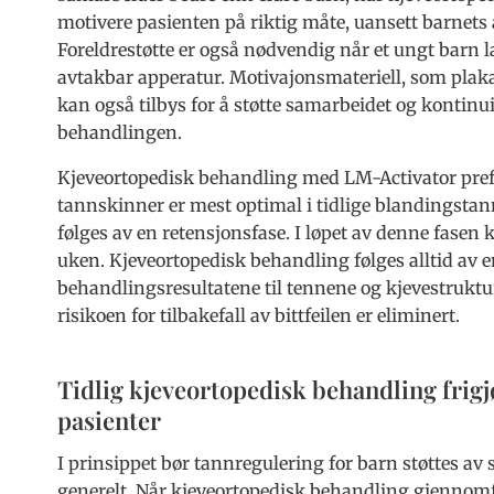
motivere pasienten på riktig måte, uansett barnets 
Foreldrestøtte er også nødvendig når et ungt barn l
avtakbar apperatur. Motivajonsmateriell, som plak
kan også tilbys for å støtte samarbeidet og kontinui
behandlingen.
Kjeveortopedisk behandling med LM-Activator pref
tannskinner er mest optimal i tidlige blandingstann
følges av en retensjonsfase. I løpet av denne fasen
uken. Kjeveortopedisk behandling følges alltid av 
behandlingsresultatene til tennene og kjevestruktur
risikoen for tilbakefall av bittfeilen er eliminert.
Tidlig kjeveortopedisk behandling frigjø
pasienter
I prinsippet bør tannregulering for barn støttes 
generelt. Når kjeveortopedisk behandling gjennomfø