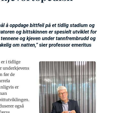
l å oppdage bittfeil på et tidlig stadium og
atoren og bittskinnen er spesielt utviklet for
r tennene og kjeven under tannfrembrudd og
kelig om natten,”
sier professor emeritus
r i tidlige
år underkjevens
n før de
rrela
anligvis er
 man
ittutviklingen.
duserer også
færre