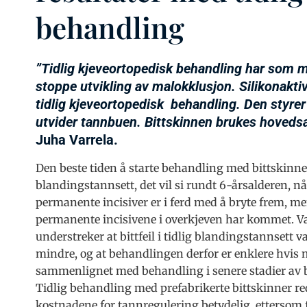
behandling
”Tidlig kjeveortopedisk behandling har som må
stoppe utvikling av malokklusjon. Silikonaktiv
tidlig kjeveortopedisk
behandling. Den styre
utvider tannbuen. Bittskinnen brukes hovedsa
Juha Varrela.
Den beste tiden å starte behandling med bittskinne e
blandingstannsett, det vil si rundt 6-årsalderen, n
permanente incisiver er i ferd med å bryte frem, me
permanente incisivene i overkjeven har kommet. Va
understreker at bittfeil i tidlig blandingstannsett v
mindre, og at behandlingen derfor er enklere hvis
sammenlignet med behandling i senere stadier av b
Tidlig behandling med prefabrikerte bittskinner re
kostnadene for tannregulering betydelig, ettersom 