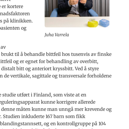
 er kortere
tnadsfaktoren
s på klinikken.
pasienten og
Juha Varrela
 av
brukt til å behandle bittfeil hos tusenvis av finske
ittfeil og er egnet for behandling av overbitt,
, distalt bitt og anteriort kryssbitt. Ved å styre
de vertikale, sagittale og transversale forholdene
e studie utført i Finland, som viste at en
reguleringsapparat kunne korrigere allerede
g. På denne måten kunne man unngå mer krevende og
r. Studien inkluderte 167 barn som fikk
 blandingstannsett, og en kontrollgruppe på 104