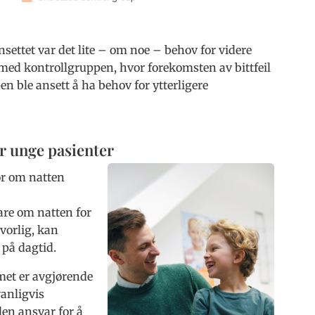
settet var det lite – om noe – behov for videre
d kontrollgruppen, hvor forekomsten av bittfeil
n ble ansett å ha behov for ytterligere
r unge pasienter
tor om natten
are om natten for
lvorlig, kan
 på dagtid.
et er avgjørende
anligvis
en ansvar for å