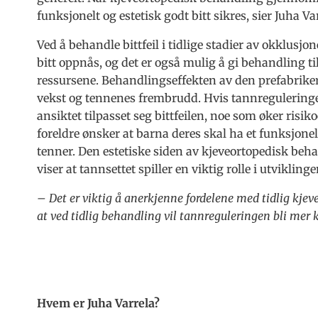
funksjonelt og estetisk godt bitt sikres, sier Juha Va
Ved å behandle bittfeil i tidlige stadier av okklusjo
bitt oppnås, og det er også mulig å gi behandling t
ressursene. Behandlingseffekten av den prefabriker
vekst og tennenes frembrudd. Hvis tannreguleringen
ansiktet tilpasset seg bittfeilen, noe som øker risiko
foreldre ønsker at barna deres skal ha et funksjone
tenner. Den estetiske siden av kjeveortopedisk beh
viser at tannsettet spiller en viktig rolle i utviklinge
– Det er viktig å anerkjenne fordelene med tidlig kjev
at ved tidlig behandling vil tannreguleringen bli mer 
Hvem er Juha Varrela?