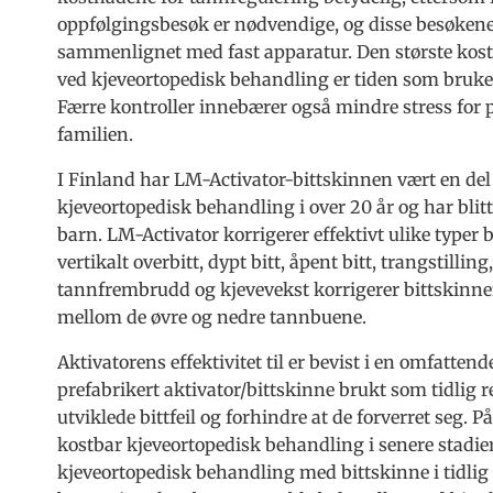
oppfølgingsbesøk er nødvendige, og disse besøkene
sammenlignet med fast apparatur. Den største kos
ved kjeveortopedisk behandling er tiden som bruke
Færre kontroller innebærer også mindre stress for 
familien.
I Finland har LM-Activator-bittskinnen vært en del
kjeveortopedisk behandling i over 20 år og har blitt 
barn. LM-Activator korrigerer effektivt ulike typer b
vertikalt overbitt, dypt bitt, åpent bitt, trangstilling
tannfrembrudd og kjevevekst korrigerer bittskinnen 
mellom de øvre og nedre tannbuene.
Aktivatorens effektivitet til er bevist i en omfattend
prefabrikert aktivator/bittskinne brukt som tidlig 
utviklede bittfeil og forhindre at de forverret se
kostbar kjeveortopedisk behandling i senere stadie
kjeveortopedisk behandling med bittskinne i tidlig