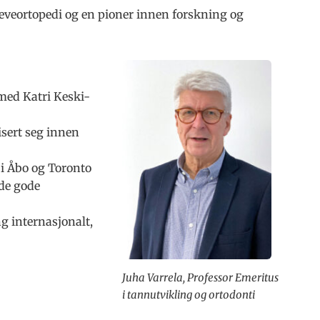
jeveortopedi og en pioner innen forskning og
med Katri Keski-
isert seg innen
 i Åbo og Toronto
 de gode
g internasjonalt,
Juha Varrela, Professor Emeritus
i tannutvikling og ortodonti