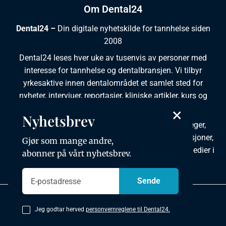
Om Dental24
Dental24 –
Din digitale nyhetskilde for tannhelse siden
2008
Dental24 leses hver uke av tusenvis av personer med
interesse for tannhelse og dentalbransjen. Vi tilbyr
yrkesaktive innen dentalområdet et samlet sted for
nyheter, intervjuer, reportasjer, kliniske artikler, kurs og
×
ledige stillinger.
Nyhetsbrev
Dental24 produseres i tett samarbeid med tannleger,
tannpleiere, tannsøkere, tannteknikere samt institusjoner,
Gjør som mange andre,
foreninger, organisasjoner, leverandører og andre medier i
abonner på vårt nyhetsbrev.
bransjen.
Personvernpolicy
Jeg godtar herved
personvernreglene til Dental24.
Copyright © 2026 Dental24. All rights reserved.