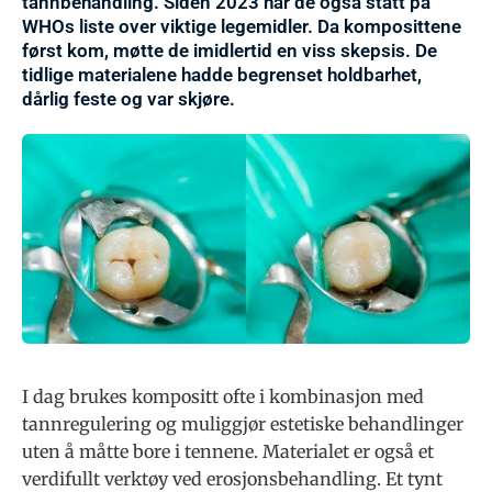
tannbehandling. Siden 2023 har de også stått på
WHOs liste over viktige legemidler. Da komposittene
først kom, møtte de imidlertid en viss skepsis. De
tidlige materialene hadde begrenset holdbarhet,
dårlig feste og var skjøre.
I dag brukes kompositt ofte i kombinasjon med
tannregulering og muliggjør estetiske behandlinger
uten å måtte bore i tennene. Materialet er også et
verdifullt verktøy ved erosjonsbehandling. Et tynt