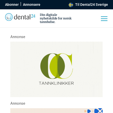
Abonner
Annonsere
Til Dental24 Sverige
Din digitale
nyhetskilde for norsk
tannhelse.