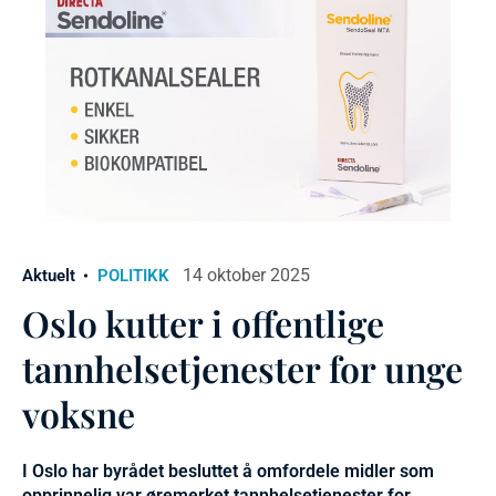
14 oktober 2025
Aktuelt
POLITIKK
Oslo kutter i offentlige
tannhelsetjenester for unge
voksne
I Oslo har byrådet besluttet å omfordele midler som
opprinnelig var øremerket tannhelsetjenester for