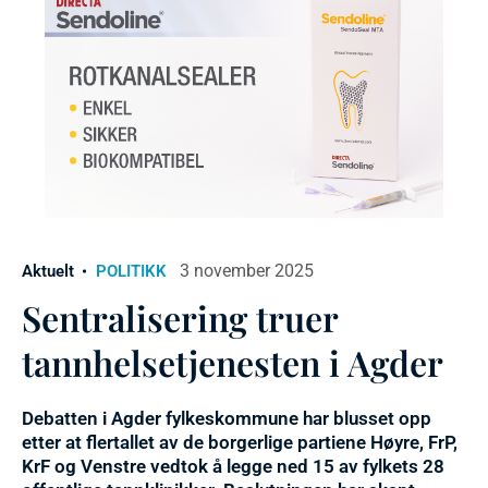
3 november 2025
Aktuelt
POLITIKK
Sentralisering truer
tannhelsetjenesten i Agder
Debatten i Agder fylkeskommune har blusset opp
etter at flertallet av de borgerlige partiene Høyre, FrP,
KrF og Venstre vedtok å legge ned 15 av fylkets 28