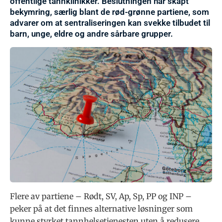
offentlige tannklinikker. Beslutningen har skapt
bekymring, særlig blant de rød-grønne partiene, som
advarer om at sentraliseringen kan svekke tilbudet til
barn, unge, eldre og andre sårbare grupper.
Flere av partiene – Rødt, SV, Ap, Sp, PP og INP –
peker på at det finnes alternative løsninger som
kunne styrket tannhelsetjenesten uten å redusere