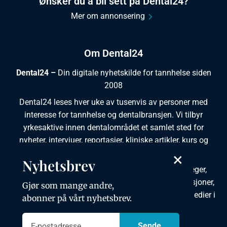
Ønsker du å bli sett på Dental24?
Mer om annonsering
Om Dental24
Dental24 –
Din digitale nyhetskilde for tannhelse siden
2008
Dental24 leses hver uke av tusenvis av personer med
interesse for tannhelse og dentalbransjen. Vi tilbyr
yrkesaktive innen dentalområdet et samlet sted for
nyheter, intervjuer, reportasjer, kliniske artikler, kurs og
ledige stillinger.
×
Nyhetsbrev
Dental24 produseres i tett samarbeid med tannleger,
tannpleiere, tannsøkere, tannteknikere samt institusjoner,
Gjør som mange andre,
foreninger, organisasjoner, leverandører og andre medier i
abonner på vårt nyhetsbrev.
bransjen.