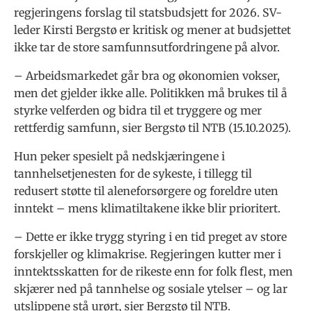
regjeringens forslag til statsbudsjett for 2026. SV-
leder Kirsti Bergstø er kritisk og mener at budsjettet
ikke tar de store samfunnsutfordringene på alvor.
– Arbeidsmarkedet går bra og økonomien vokser,
men det gjelder ikke alle. Politikken må brukes til å
styrke velferden og bidra til et tryggere og mer
rettferdig samfunn, sier Bergstø til NTB (15.10.2025).
Hun peker spesielt på nedskjæringene i
tannhelsetjenesten for de sykeste, i tillegg til
redusert støtte til aleneforsørgere og foreldre uten
inntekt – mens klimatiltakene ikke blir prioritert.
– Dette er ikke trygg styring i en tid preget av store
forskjeller og klimakrise. Regjeringen kutter mer i
inntektsskatten for de rikeste enn for folk flest, men
skjærer ned på tannhelse og sosiale ytelser – og lar
utslippene stå urørt, sier Bergstø til NTB.