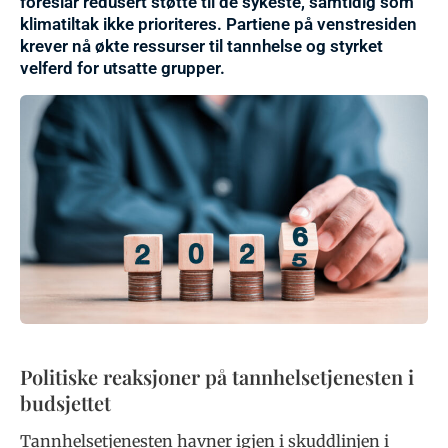
foreslår redusert støtte til de sykeste, samtidig som
klimatiltak ikke prioriteres. Partiene på venstresiden
krever nå økte ressurser til tannhelse og styrket
velferd for utsatte grupper.
Politiske reaksjoner på tannhelsetjenesten i
budsjettet
Tannhelsetjenesten havner igjen i skuddlinjen i