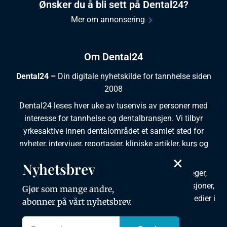
Ønsker du å bli sett på Dental24?
Mer om annonsering
Om Dental24
Dental24 –
Din digitale nyhetskilde for tannhelse siden
2008
Dental24 leses hver uke av tusenvis av personer med
interesse for tannhelse og dentalbransjen. Vi tilbyr
yrkesaktive innen dentalområdet et samlet sted for
nyheter, intervjuer, reportasjer, kliniske artikler, kurs og
ledige stillinger.
×
Nyhetsbrev
Dental24 produseres i tett samarbeid med tannleger,
tannpleiere, tannsøkere, tannteknikere samt institusjoner,
Gjør som mange andre,
foreninger, organisasjoner, leverandører og andre medier i
abonner på vårt nyhetsbrev.
bransjen.