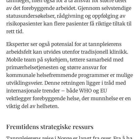
tannleger, men også for å ta ansvar for større deler
av det forebyggende arbeidet. Gjennom selvstendige
statusundersøkelser, rådgivning og oppfølging av
risikopasienter kan flere pasienter få riktige tiltak til
rett tid.
Eksperter ser også potensial for at tannpleierens
arbeidsfelt kan utvides utenfor tradisjonell klinikk.
Mobile team på sykehjem, tettere samarbeid med
primærhelsetjenesten og større ansvar for
kommunale helsefremmende programmer er mulige
utviklingsveier. Denne retningen ligger i tråd med
internasjonale trender – både WHO og EU
vektlegger forebyggende helse, der munnhelse er en
viktig del av helheten.
Fremtidens strategiske ressurs
Tannpleierens reise i Norge er langt fra over. Fra å ha