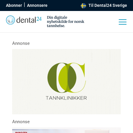
Abonner
Annonsere
Til Dental24 Sverige
Din digitale
nyhetskilde for norsk
tannhelse.