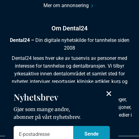
Mer om annonsering
Om Dental24
Dental24 –
Din digitale nyhetskilde for tannhelse siden
2008
Dental24 leses hver uke av tusenvis av personer med
interesse for tannhelse og dentalbransjen. Vi tilbyr
yrkesaktive innen dentalområdet et samlet sted for
nyheter, intervjuer, reportasjer, kliniske artikler, kurs og
ledige stillinger.
×
Nyhetsbrev
Dental24 produseres i tett samarbeid med tannleger,
tannpleiere, tannsøkere, tannteknikere samt institusjoner,
Gjør som mange andre,
foreninger, organisasjoner, leverandører og andre medier i
abonner på vårt nyhetsbrev.
bransjen.