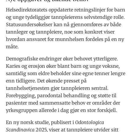
Helsedirektoratets oppdaterte retningslinjer for barn
og unge tydeliggjør tannpleierens selvstendige rolle.
Statusundersøkelser kan nå gjennomføres av både
tannleger og tannpleiere, noe som konkret viser
hvordan ansvaret for munnhelsen fordeles på en ny
måte.
Demografiske endringer øker behovet ytterligere.
Karies og erosjon øker blant barn og unge voksne,
samtidig som eldre beholder sine egne tenner lengre
enn tidligere. Det økende presset på
tannhelsetjenesten gjør tannpleieren sentral.
Forebygging, parodontal behandling og støtte til
pasienter med sammensatte behov er områder der
yrkesgruppen allerede i dag gjør en stor forskjell.
En ny norsk studie, publisert i
Odontologica
Scandinavica
2025, viser at tannpleiere utvider sitt