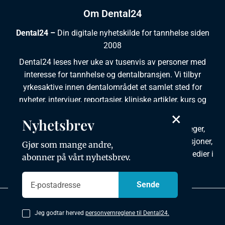
Om Dental24
Dental24 –
Din digitale nyhetskilde for tannhelse siden
2008
Dental24 leses hver uke av tusenvis av personer med
interesse for tannhelse og dentalbransjen. Vi tilbyr
yrkesaktive innen dentalområdet et samlet sted for
nyheter, intervjuer, reportasjer, kliniske artikler, kurs og
ledige stillinger.
×
Nyhetsbrev
Dental24 produseres i tett samarbeid med tannleger,
tannpleiere, tannsøkere, tannteknikere samt institusjoner,
Gjør som mange andre,
foreninger, organisasjoner, leverandører og andre medier i
abonner på vårt nyhetsbrev.
bransjen.
Personvernpolicy
Jeg godtar herved
personvernreglene til Dental24.
Copyright © 2026 Dental24. All rights reserved.