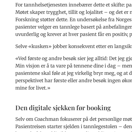
For tannhelsetjenesten innebærer dette et skifte: p
Møtet skaper trygghet, tillit og lojalitet – og det e
Forskning støtter dette. En undersøkelse fra Norges
pasienter velger en tannlege basert på anbefalinge
uvurderlig og krever at hver pasient får en positiv, 
Selve «kusken» jobber konsekvent etter en langsikti
«Ved første og andre besøk sier jeg alltid: Det jeg g
Min visjon er å ta vare på tennene dine i dag – men 
pasientene skal føle at jeg virkelig bryr meg, og at d
perspektivet har første eller andre besøk ingen øk
mine for livet.»
Den digitale sjekken før booking
Selv om Coachman fokuserer på det personlige møtet, 
Pasientreisen starter sjelden i tannlegestolen – den