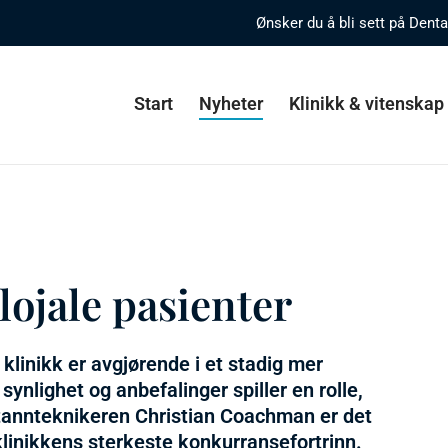
Ønsker du å bli sett på Dent
Start
Nyheter
Klinikk & vitenskap
ojale pasienter
klinikk er avgjørende i et stadig mer
ynlighet og anbefalinger spiller en rolle,
tannteknikeren Christian Coachman er det
klinikkens sterkeste konkurransefortrinn.