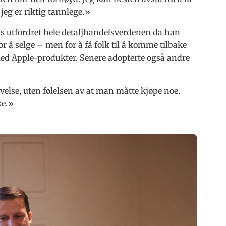
 jeg er riktig tannlege.»
bs utfordret hele detaljhandelsverdenen da han
or å selge – men for å få folk til å komme tilbake
med Apple-produkter. Senere adopterte også andre
levelse, uten følelsen av at man måtte kjøpe noe.
ke.»