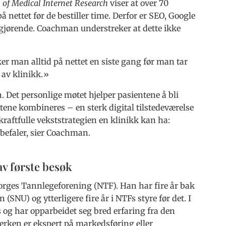
 of Medical Internet Research
viser at over 70
nettet før de bestiller time. Derfor er SEO, Google
vgjørende. Coachman understreker at dette ikke
er man alltid på nettet en siste gang før man tar
 av klinikk.»
n. Det personlige møtet hjelper pasientene å bli
tene kombineres – en sterk digital tilstedeværelse
kraftfulle vekststrategien en klinikk kan ha:
befaler, sier Coachman.
av første besøk
 Norges Tannlegeforening (NTF). Han har fire år bak
SNU) og ytterligere fire år i NTFs styre før det. I
s og har opparbeidet seg bred erfaring fra den
erken er ekspert på markedsføring eller