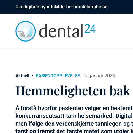
Din digitale nyhetskilde for norsk tannhelse.
15 januar 2026
Aktuelt
PASIENTOPPLEVELSE
Hemmeligheten bak l
Å forstå hvorfor pasienter velger en bestemt 
konkurranseutsatt tannhelsemarked. Digital s
men ifølge den verdenskjente tannlegen og 
først og fremst det første møtet som utgjør 