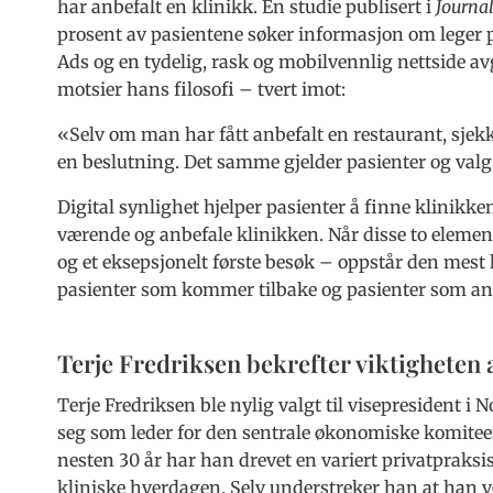
har anbefalt en klinikk. En studie publisert i
Journal
prosent av pasientene søker informasjon om leger på 
Ads og en tydelig, rask og mobilvennlig nettside a
motsier hans filosofi – tvert imot:
«Selv om man har fått anbefalt en restaurant, sjekk
en beslutning. Det samme gjelder pasienter og valg
Digital synlighet hjelper pasienter å finne klinikke
værende og anbefale klinikken. Når disse to elemen
og et eksepsjonelt første besøk – oppstår den mest 
pasienter som kommer tilbake og pasienter som an
Terje Fredriksen bekrefter viktigheten 
Terje Fredriksen ble nylig valgt til visepresident i
seg som leder for den sentrale økonomiske komiteen (
nesten 30 år har han drevet en variert privatpraksi
kliniske hverdagen. Selv understreker han at han v