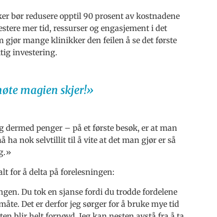
er bør redusere opptil 90 prosent av kostnadene
estere mer tid, ressurser og engasjement i det
m gjør mange klinikker den feilen å se det første
tig investering.
møte magien skjer!»
og dermed penger – på et første besøk, er at man
 nok selvtillit til å vite at det man gjør er så
ng.»
 for å delta på forelesningen:
ingen. Du tok en sjanse fordi du trodde fordelene
te. Det er derfor jeg sørger for å bruke mye tid
ten blir helt fornøyd. Jeg kan nesten avstå fra å ta