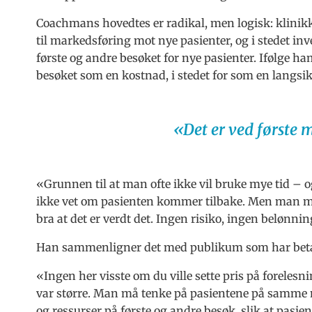
Coachmans hovedtes er radikal, men logisk: klinikk
til markedsføring mot nye pasienter, og i stedet inv
første og andre besøket for nye pasienter. Ifølge ha
besøket som en kostnad, i stedet for som en langsik
«Det er ved første 
«Grunnen til at man ofte ikke vil bruke mye tid – 
ikke vet om pasienten kommer tilbake. Men man må ha
bra at det er verdt det. Ingen risiko, ingen belønni
Han sammenligner det med publikum som har betalt
«Ingen her visste om du ville sette pris på forelesn
var større. Man må tenke på pasientene på samme må
og ressurser på første og andre besøk, slik at pasien